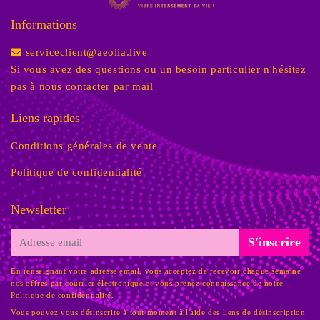
Informations
serviceclient@aeolia.live
Si vous avez des questions ou un besoin particulier n'hésitez
pas à nous contacter par mail
Liens rapides
Conditions générales de vente
Politique de confidentialité
Newsletter
E-
S'inscrire
mail
En renseignant votre adresse email, vous acceptez de recevoir chaque semaine
nos offres par courrier électronique et vous prenez connaissance de notre
Politique de confidentialité
.
Vous pouvez vous désinscrire à tout moment à l'aide des liens de désinscription