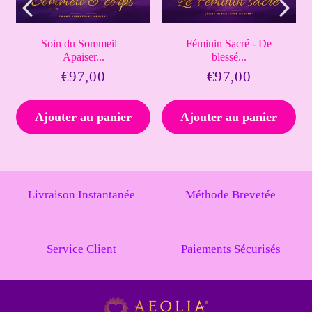
Soin du Sommeil –
Féminin Sacré - De
Apaiser...
blessé...
0
€97,00
€97,00
€97,00
€97,00
Prix
Prix
régulier
régulier
Ajouter au panier
Ajouter au panier
Livraison Instantanée
Méthode Brevetée
Service Client
Paiements Sécurisés